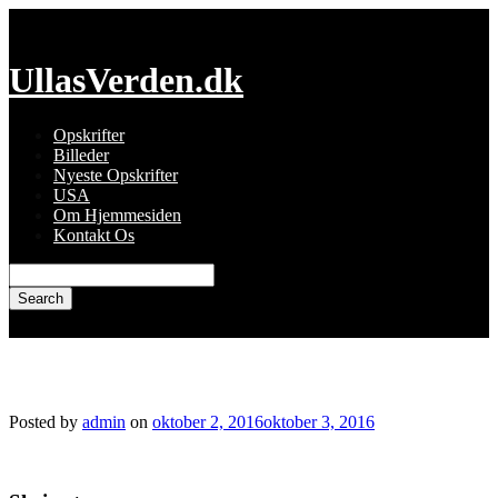
Skip
to
content
UllasVerden.dk
Opskrifter
Billeder
Nyeste Opskrifter
USA
Om Hjemmesiden
Kontakt Os
Search
for:
Ulla_dip.jpg
Posted by
admin
on
oktober 2, 2016
oktober 3, 2016