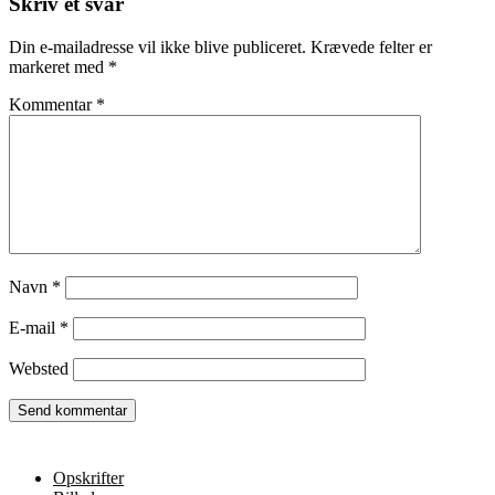
Skriv et svar
Din e-mailadresse vil ikke blive publiceret.
Krævede felter er
markeret med
*
Kommentar
*
Navn
*
E-mail
*
Websted
Opskrifter