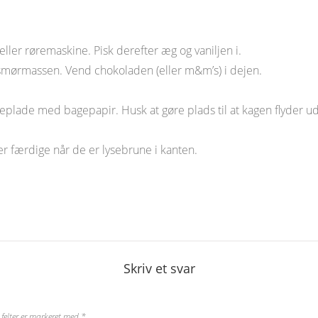
ller røremaskine. Pisk derefter æg og vaniljen i.
i smørmassen. Vend chokoladen (eller m&m’s) i dejen.
eplade med bagepapir. Husk at gøre plads til at kagen flyder ud
er færdige når de er lysebrune i kanten.
Skriv et svar
felter er markeret med
*