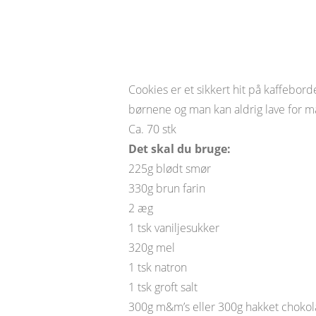
Verdens Bedste
Cookies er et sikkert hit på kaffebord
børnene og man kan aldrig lave for m
Ca. 70 stk
Det skal du bruge:
225g blødt smør
330g brun farin
2 æg
1 tsk vaniljesukker
320g mel
1 tsk natron
1 tsk groft salt
300g m&m’s eller 300g hakket choko