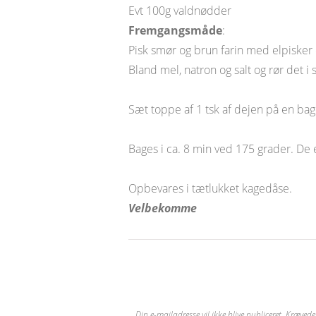
Evt 100g valdnødder
Fremgangsmåde
:
Pisk smør og brun farin med elpisker e
Bland mel, natron og salt og rør det 
Sæt toppe af 1 tsk af dejen på en bag
Bages i ca. 8 min ved 175 grader. De 
Opbevares i tætlukket kagedåse.
Velbekomme
Din e-mailadresse vil ikke blive publiceret.
Krævede 