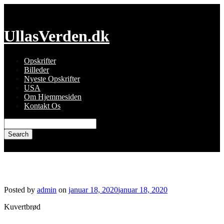
Skip
to
content
UllasVerden.dk
Opskrifter
Billeder
Nyeste Opskrifter
USA
Om Hjemmesiden
Kontakt Os
Search
for:
Familien Herholdts kuvertbrød
Posted by
admin
on
januar 18, 2020
januar 18, 2020
Kuvertbrød