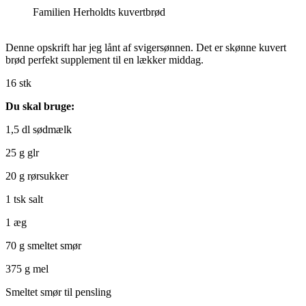
Familien Herholdts kuvertbrød
Denne opskrift har jeg lånt af svigersønnen. Det er skønne kuvert
brød perfekt supplement til en lækker middag.
16 stk
Du skal
bruge:
1,5 dl sødmælk
25 g glr
20 g rørsukker
1 tsk salt
1 æg
70 g smeltet smør
375 g mel
Smeltet smør til pensling