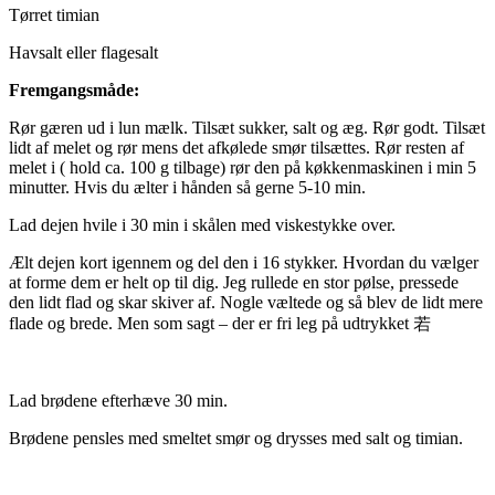
Tørret timian
Havsalt eller flagesalt
Fremgangsmåde:
Rør gæren ud i lun mælk. Tilsæt sukker, salt og æg. Rør godt. Tilsæt
lidt af melet og rør mens det afkølede smør tilsættes. Rør resten af
melet i ( hold ca. 100 g tilbage) rør den på køkkenmaskinen i min 5
minutter. Hvis du ælter i hånden så gerne 5-10 min.
Lad dejen hvile i 30 min i skålen med viskestykke over.
Ælt dejen kort igennem og del den i 16 stykker. Hvordan du vælger
at forme dem er helt op til dig. Jeg rullede en stor pølse, pressede
den lidt flad og skar skiver af. Nogle væltede og så blev de lidt mere
flade og brede. Men som sagt – der er fri leg på udtrykket 若
Lad brødene efterhæve 30 min.
Brødene pensles med smeltet smør og drysses med salt og timian.